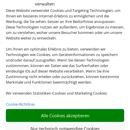
verwalten
Bodensee
Diese Website verwendet Cookies und Targeting Technologien, um
Ihnen ein besseres Internet-Erlebnis zu ermöglichen und die
© Marc Kunze/stock.adobe.com
Werbung, die Sie sehen, besser an Ihre Bedürfnisse anzupassen.
© Stephan Hehler/stock.adobe.com
Diese Technologien nutzen wir außerdem, um Ergebnisse zu messen,
© hungry_herbivore/stock.adobe.com
um zu verstehen, woher unsere Besucher kommen oder um unsere
© C@rsten/stock.adobe.com
Website weiter zu entwickeln.
Griechenland
Um Ihnen ein optimales Erlebnis zu bieten, verwenden wir
© Funny Studio/stock.adobe.com
Technologien wie Cookies, um Geräteinformationen zu speichern
und/oder darauf zuzugreifen. Wenn Sie diesen Technologien
© Comofoto/stock.adobe.com
zustimmmen, können wir Daten wie das Surfverhalten oder
© Sodel Vladyslav/stock.adobe.com
eindeutige IDs auf dieser Website verarbeiten. Wenn Sie ihre
© millaf/stock.adobe.com
Zustimmung nicht erteilen oder zurückziehen, können bestimmte
Merkmale und Funktionen beeinträchtigt werden.
Italien
© mRGB/stock.adobe.com
Wir verwenden Statistiken-Cookies und Marketing Cookies.
© ronnybas/stock.adobe.com
Cookie-Richtlinie
© JFL Photography/stock.adobe.com
© gnoparus/stock.adobe.com
Alle Cookies akzeptieren
Aktivurlaub Harz
Nur technisch notwendige Cookies
© Sebastian Grote/stock.adobe.com