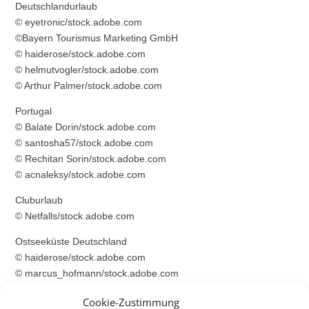
Deutschlandurlaub
© eyetronic/stock.adobe.com
©Bayern Tourismus Marketing GmbH
© haiderose/stock.adobe.com
© helmutvogler/stock.adobe.com
© Arthur Palmer/stock.adobe.com
Portugal
© Balate Dorin/stock.adobe.com
© santosha57/stock.adobe.com
© Rechitan Sorin/stock.adobe.com
© acnaleksy/stock.adobe.com
Cluburlaub
© Netfalls/stock.adobe.com
Ostseeküste Deutschland
© haiderose/stock.adobe.com
© marcus_hofmann/stock.adobe.com
© andrzej2012/stock.adobe.com
Cookie-Zustimmung
© Sebastian Weimar/stock.adobe.com